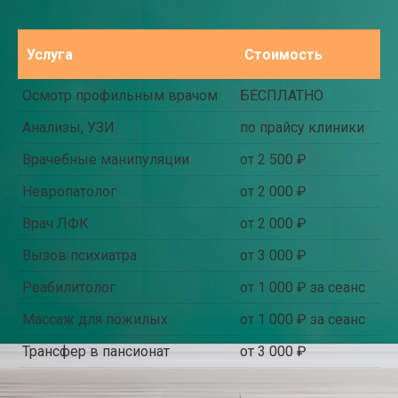
Услуга
Стоимость
Осмотр профильным врачом
БЕСПЛАТНО
Анализы, УЗИ
по прайсу клиники
Врачебные манипуляции
от 2 500 ₽
Невропатолог
от 2 000 ₽
Врач ЛФК
от 2 000 ₽
Вызов психиатра
от 3 000 ₽
Реабилитолог
от 1 000 ₽ за сеанс
Массаж для пожилых
от 1 000 ₽ за сеанс
Трансфер в пансионат
от 3 000 ₽